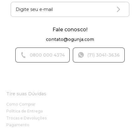
Fale conosco!
contato@ogunja.com
0800 000 4374
(71) 3041-3636
Tire suas Dúvidas
Como Comprar
Política de Entrega
Trocas e Devoluções
Pagamento