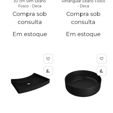
30 cm Slim Ébano
Retangular Ébano Fosco
Fosco - Deca
- Deca
Compra sob
Compra sob
consulta
consulta
Em estoque
Em estoque
Adicionar à lista de de
Adic
Adicionar para Compar
Adi