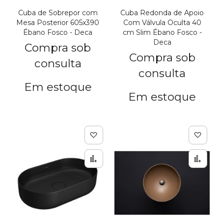
Cuba de Sobrepor com
Cuba Redonda de Apoio
Mesa Posterior 605x390
Com Válvula Oculta 40
Ébano Fosco - Deca
cm Slim Ébano Fosco -
Deca
Compra sob
Compra sob
consulta
consulta
Em estoque
Em estoque
Adicionar à lista de de
Adic
Adicionar para Compar
Adi