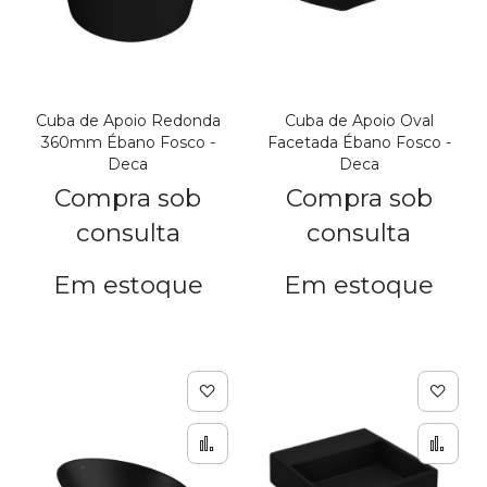
Cuba de Apoio Redonda
Cuba de Apoio Oval
360mm Ébano Fosco -
Facetada Ébano Fosco -
Deca
Deca
Compra sob
Compra sob
consulta
consulta
Em estoque
Em estoque
Adicionar à lista de de
Adic
Adicionar para Compar
Adi