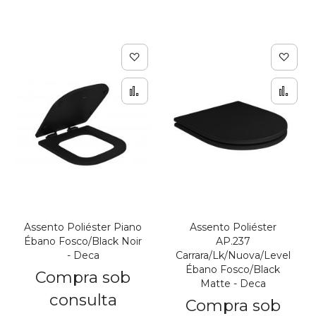
Adicionar à lista de de
Adic
Adicionar para Compar
Adi
Assento Poliéster Piano
Assento Poliéster
Ébano Fosco/Black Noir
AP.237
- Deca
Carrara/Lk/Nuova/Level
Ébano Fosco/Black
Compra sob
Matte - Deca
consulta
Compra sob