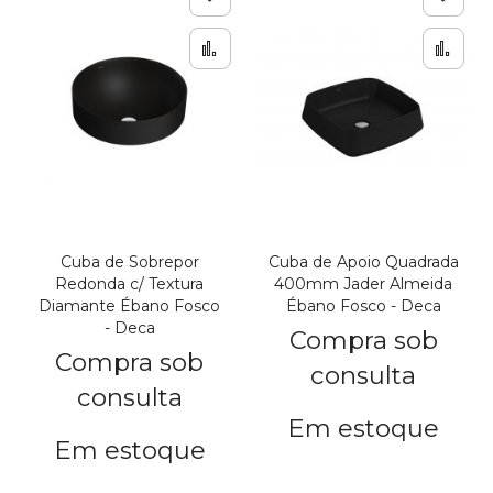
Adicionar à lista de de
Adic
Adicionar para Compar
Adi
Cuba de Sobrepor
Cuba de Apoio Quadrada
Redonda c/ Textura
400mm Jader Almeida
Diamante Ébano Fosco
Ébano Fosco - Deca
- Deca
Compra sob
Compra sob
consulta
consulta
Em estoque
Em estoque