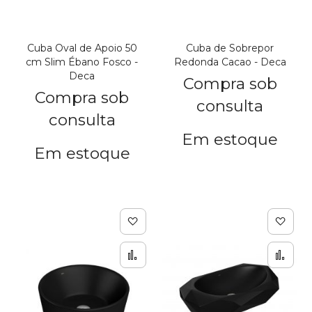
Cuba Oval de Apoio 50
Cuba de Sobrepor
cm Slim Ébano Fosco -
Redonda Cacao - Deca
Deca
Compra sob
Compra sob
consulta
consulta
Em estoque
Em estoque
Adicionar à lista de de
Adic
Adicionar para Compar
Adi