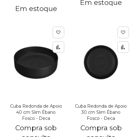
Em estoque
Em estoque
Adicionar à lista de de
Adic
Adicionar para Compar
Adi
Cuba Redonda de Apoio
Cuba Redonda de Apoio
40 cm Slim Ébano
30 cm Slim Ébano
Fosco - Deca
Fosco - Deca
Compra sob
Compra sob