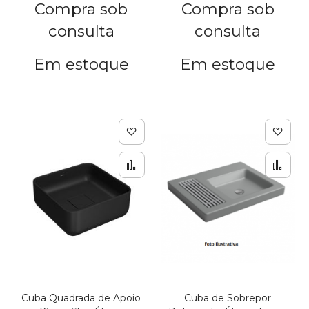
Compra sob
Compra sob
consulta
consulta
Em estoque
Em estoque
Adicionar à lista de de
Adic
Adicionar para Compar
Adi
Cuba Quadrada de Apoio
Cuba de Sobrepor