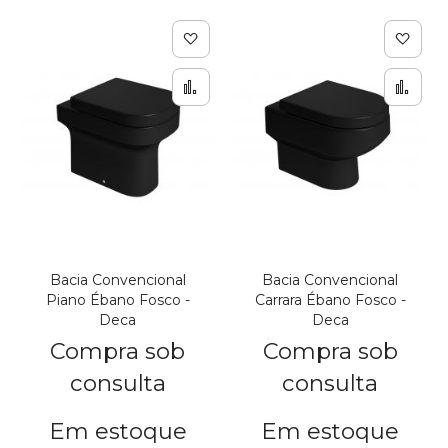
Adicionar à lista de de
Adic
Adicionar para Compar
Adi
Bacia Convencional
Bacia Convencional
Piano Ébano Fosco -
Carrara Ébano Fosco -
Deca
Deca
Compra sob
Compra sob
consulta
consulta
Em estoque
Em estoque