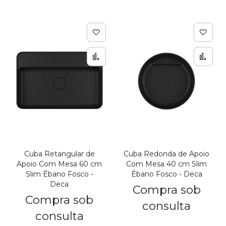
De
Adicionar à lista de de
Adic
Adicionar para Compar
Adi
Cuba Retangular de
Cuba Redonda de Apoio
Apoio Com Mesa 60 cm
Com Mesa 40 cm Slim
Slim Ébano Fosco -
Ébano Fosco - Deca
Deca
Compra sob
Compra sob
consulta
consulta