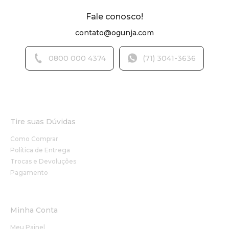
Fale conosco!
contato@ogunja.com
0800 000 4374
(71) 3041-3636
Tire suas Dúvidas
Como Comprar
Política de Entrega
Trocas e Devoluções
Pagamento
Minha Conta
Meu Painel