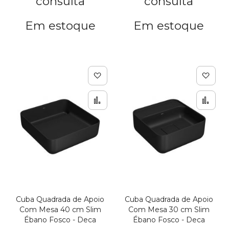
consulta
consulta
Em estoque
Em estoque
Adicionar à lista de de
Adic
Adicionar para Compar
Adi
Cuba Quadrada de Apoio
Cuba Quadrada de Apoio
Com Mesa 40 cm Slim
Com Mesa 30 cm Slim
Ébano Fosco - Deca
Ébano Fosco - Deca