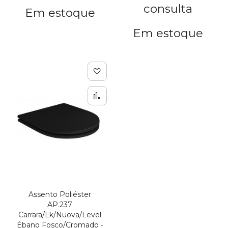
consulta
Em estoque
Em estoque
Adicionar à lista de de
Adicionar para Compar
Assento Poliéster
AP.237
Carrara/Lk/Nuova/Level
Ébano Fosco/Cromado -