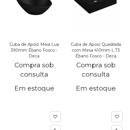
Cuba de Apoio Meia Lua
Cuba de Apoio Quadrada
390mm Ébano Fosco -
com Mesa 410mm L.73
Deca
Ébano Fosco - Deca
Compra sob
Compra sob
consulta
consulta
Em estoque
Em estoque
Adicionar à lista de de
Adic