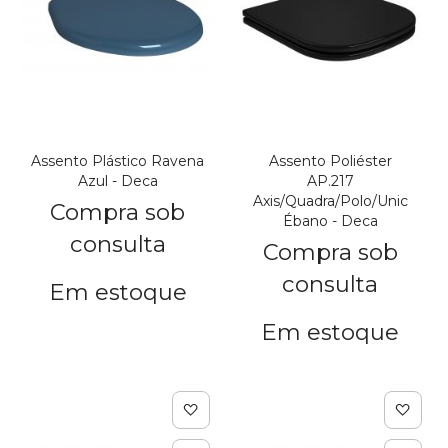
Assento Plástico Ravena
Assento Poliéster
Azul - Deca
AP.217
Axis/Quadra/Polo/Unic
Compra sob
Ébano - Deca
consulta
Compra sob
consulta
Em estoque
Em estoque
Adicionar à lista de de
Adic