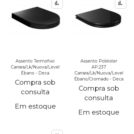
Adicionar para Compar
Adi
Assento Termofixo
Assento Poliéster
Carrara/Lk/Nuova/Level
AP.237
Ébano - Deca
Carrara/Lk/Nuova/Level
Ébano/Cromado - Deca
Compra sob
Compra sob
consulta
consulta
Em estoque
Em estoque