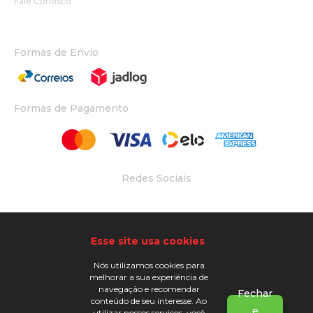
Fale Conosco
Formas de Envio
Formas de Pagamento
Redes Sociais
Desenvolvido Por
Esse site usa cookies
Nós utilizamos cookies para
melhorar a sua experiência de
navegação e recomendar
Fechar
conteúdo de seu interesse. Ao
e
utilizar nossos serviços, você