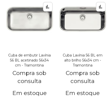
Adicionar para Compar
Adi
Cuba de embutir Lavínia
Cuba Lavínia 56 BL em
56 BL acetinado 56x34
alto brilho 56x34 cm -
cm - Tramontina
Tramontina
Compra sob
Compra sob
consulta
consulta
Em estoque
Em estoque