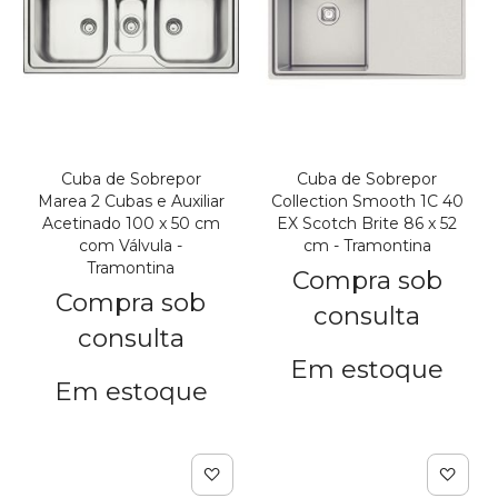
Cuba de Sobrepor
Cuba de Sobrepor
Marea 2 Cubas e Auxiliar
Collection Smooth 1C 40
Acetinado 100 x 50 cm
EX Scotch Brite 86 x 52
com Válvula -
cm - Tramontina
Tramontina
Compra sob
Compra sob
consulta
consulta
Em estoque
Em estoque
Adicionar à lista de de
Adic