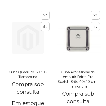
Adicionar à lista de de
Adic
Adicionar para Compar
Adi
Cuba Quadrum 17X30 -
Cuba Profissional de
Tramontina
embutir Dritta Pro
Scotch Brite 40x40 cm -
Compra sob
Tramontina
consulta
Compra sob
consulta
Em estoque