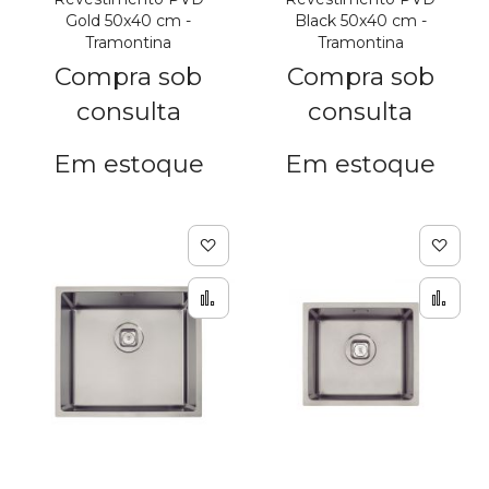
Gold 50x40 cm -
Black 50x40 cm -
Tramontina
Tramontina
Compra sob
Compra sob
consulta
consulta
Em estoque
Em estoque
Adicionar à lista de de
Adic
Adicionar para Compar
Adi