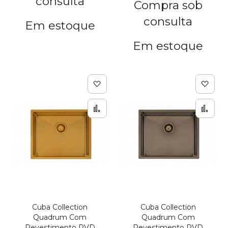
consulta
Compra sob
consulta
Em estoque
Em estoque
Adicionar à lista de de
Adic
Adicionar para Compar
Adi
Cuba Collection
Cuba Collection
Quadrum Com
Quadrum Com
Revestimento PVD
Revestimento PVD