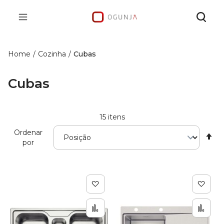
Home
Cozinha
Cubas
Cubas
15
itens
Ordenar
De
por
Di
De
Adicionar à lista de de
Adic
Adicionar para Compar
Adi