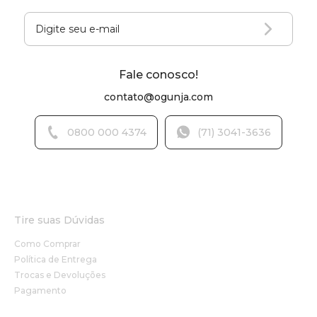
Fale conosco!
contato@ogunja.com
0800 000 4374
(71) 3041-3636
Tire suas Dúvidas
Como Comprar
Política de Entrega
Trocas e Devoluções
Pagamento