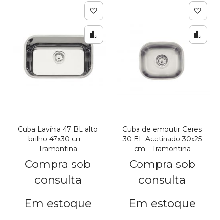
Adicionar à lista de de
Adic
Adicionar para Compar
Adi
Cuba Lavínia 47 BL alto
Cuba de embutir Ceres
brilho 47x30 cm -
30 BL Acetinado 30x25
Tramontina
cm - Tramontina
Compra sob
Compra sob
consulta
consulta
Em estoque
Em estoque