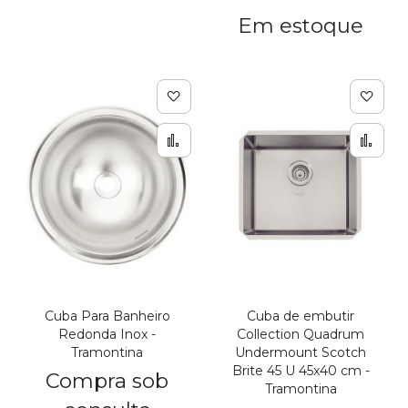
Em estoque
Adicionar à lista de de
Adic
Adicionar para Compar
Adi
Cuba Para Banheiro
Cuba de embutir
Redonda Inox -
Collection Quadrum
Tramontina
Undermount Scotch
Brite 45 U 45x40 cm -
Compra sob
Tramontina