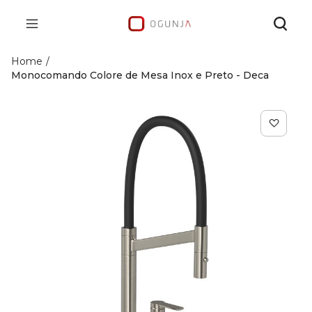
Home
Monocomando Colore de Mesa Inox e Preto - Deca
Pular
para
o
final
da
Galeria
de
imagens