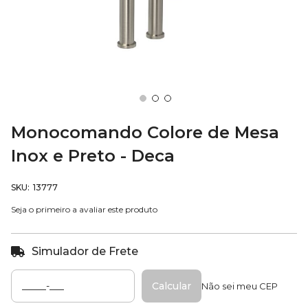
Saltar
para
Monocomando Colore de Mesa
o
Inox e Preto - Deca
início
da
Galeria
SKU
13777
de
imagens
Seja o primeiro a avaliar este produto
Simulador de Frete
Calcular
Não sei meu CEP