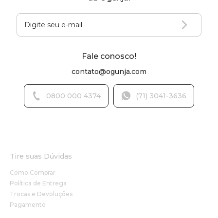
Fale conosco!
contato@ogunja.com
0800 000 4374
(71) 3041-3636
Tire suas Dúvidas
Como Comprar
Política de Entrega
Trocas e Devoluções
Pagamento