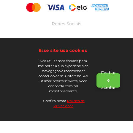
Redes Sociais
Desenvolvido Por
Esse site usa cookies
Nós utilizamos cookies para
melhorar a sua experiência de
navegação e recomendar
Fechar
conteúdo de seu interesse. Ao
e
utilizar nossos serviços, você
concorda com tal
aceitar
monitoramento.
Ogunjá - CNPJ: 31.533.699/0001-89 © | Todos os
direitos reservados
Confira nossa
Política de
Privacidade