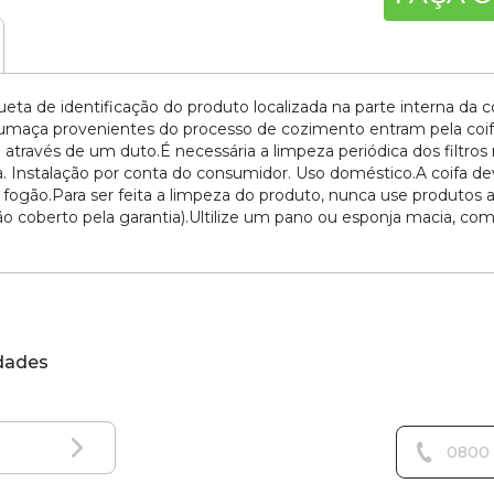
ueta de identificação do produto localizada na parte interna da 
fumaça provenientes do processo de cozimento entram pela coifa, 
 através de um duto.É necessária a limpeza periódica dos filtro
a. Instalação por conta do consumidor. Uso doméstico.A coifa d
ão.Para ser feita a limpeza do produto, nunca use produtos a
 coberto pela garantia).Ultilize um pano ou esponja macia, co
idades
0800 