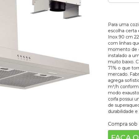
carga
radores/Monocomandos
Para uma cozi
escolha certa 
Inox 90 cm 22
com linhas qu
momento de co
instalado a um
muito baixo. 
71% o que torn
mercado. Fabr
agrega sofist
m³/h conforme
modo exaustor.
coifa possui 
de superaquec
durabilidade e 
Compra sob 
FAÇA O