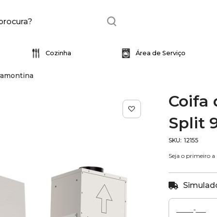
Cozinha
Área de Serviço
Tramontina
essórios
Torneira
Acessórios
Artigos para Instalação
Cuba
Cubas
Perfil
Coifa 
Eletro
Revestimento
Split
Adega
Rodapé / Guarnição
Beer Center
SKU
12155
Coifa
as
Seja o primeiro a
Forno
Freezer
Simulado
Ice Maker
s
Refrigerador
Monocomandos