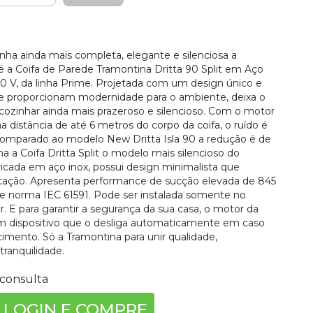
nha ainda mais completa, elegante e silenciosa a
é a Coifa de Parede Tramontina Dritta 90 Split em Aço
0 V, da linha Prime. Projetada com um design único e
e proporcionam modernidade para o ambiente, deixa o
zinhar ainda mais prazeroso e silencioso. Com o motor
a distância de até 6 metros do corpo da coifa, o ruído é
Comparado ao modelo New Dritta Isla 90 a redução é de
a a Coifa Dritta Split o modelo mais silencioso do
icada em aço inox, possui design minimalista que
icação. Apresenta performance de sucção elevada de 845
 norma IEC 61591. Pode ser instalada somente no
 E para garantir a segurança da sua casa, o motor da
um dispositivo que o desliga automaticamente em caso
imento. Só a Tramontina para unir qualidade,
tranquilidade.
consulta
 LOGIN E COMPRE