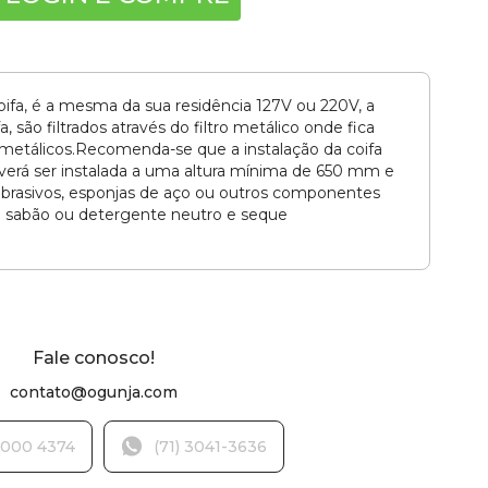
coifa, é a mesma da sua residência 127V ou 220V, a
são filtrados através do filtro metálico onde fica
s metálicos.Recomenda-se que a instalação da coifa
everá ser instalada a uma altura mínima de 650 mm e
brasivos, esponjas de aço ou outros componentes
m sabão ou detergente neutro e seque
Fale conosco!
contato@ogunja.com
000 4374
(71) 3041-3636