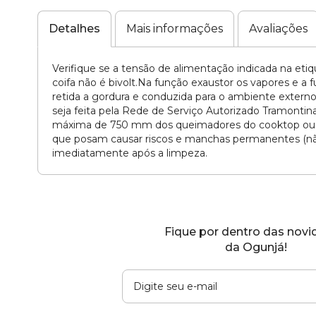
para
o
Detalhes
Mais informações
Avaliações
início
da
Verifique se a tensão de alimentação indicada na etiq
Galeria
coifa não é bivolt.Na função exaustor os vapores e a 
de
retida a gordura e conduzida para o ambiente externo
imagens
seja feita pela Rede de Serviço Autorizado Tramontin
máxima de 750 mm dos queimadores do cooktop ou fog
que posam causar riscos e manchas permanentes (não
imediatamente após a limpeza.
Fique por dentro das nov
da Ogunjá!