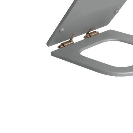
Monocomandos
Sistemas De Des
Torneiras
Torneiras/Mistu
Ralo