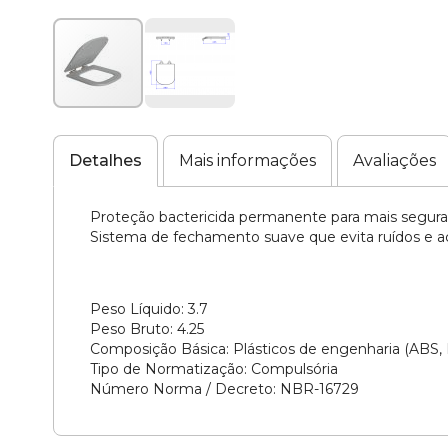
Saltar
para
o
Detalhes
Mais informações
Avaliações
início
da
Proteção bactericida permanente para mais segura
Galeria
Sistema de fechamento suave que evita ruídos e a
de
imagens
Peso Líquido: 3.7
Peso Bruto: 4.25
Composição Básica: Plásticos de engenharia (ABS, R
Tipo de Normatização: Compulsória
Número Norma / Decreto: NBR-16729