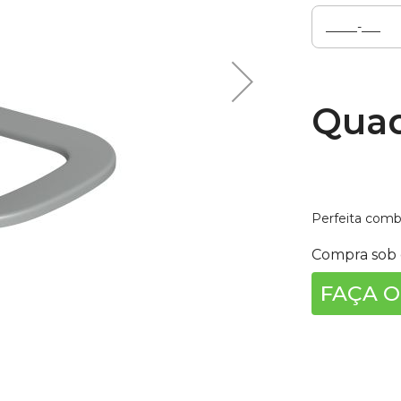
carga
radores/Monocomandos
Quad
Perfeita combi
Compra sob 
FAÇA O