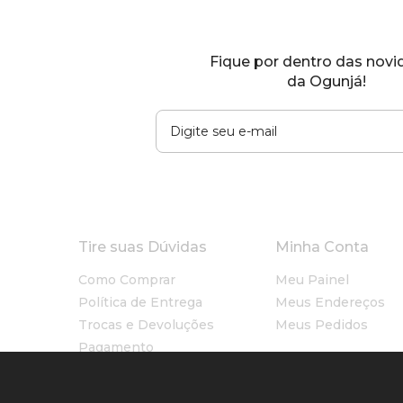
Fique por dentro das nov
da Ogunjá!
Tire suas Dúvidas
Minha Conta
Como Comprar
Meu Painel
Política de Entrega
Meus Endereços
Trocas e Devoluções
Meus Pedidos
Pagamento