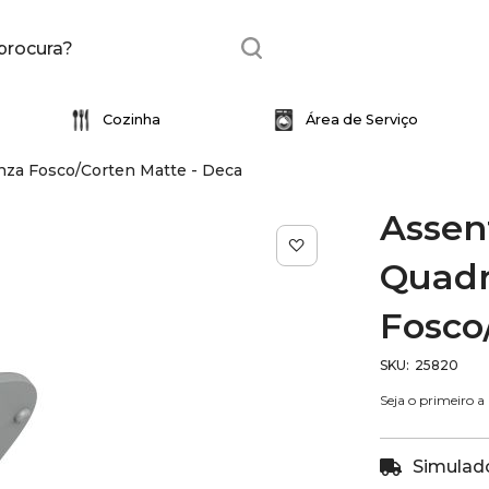
Cozinha
Área de Serviço
inza Fosco/Corten Matte - Deca
essórios
Torneira
Acessórios
Artigos para Instalação
Cuba
Cubas
Perfil
Assent
Eletro
Revestimento
Quadr
Adega
Rodapé / Guarnição
Fosco
Beer Center
Coifa
as
SKU
25820
Forno
Freezer
Seja o primeiro a
Ice Maker
s
Refrigerador
Simulado
Monocomandos