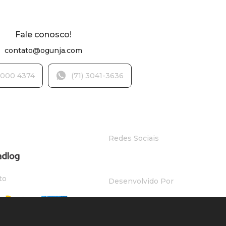
Fale conosco!
contato@ogunja.com
000 4374
(71) 3041-3636
Redes Sociais
to
Desenvolvido Por